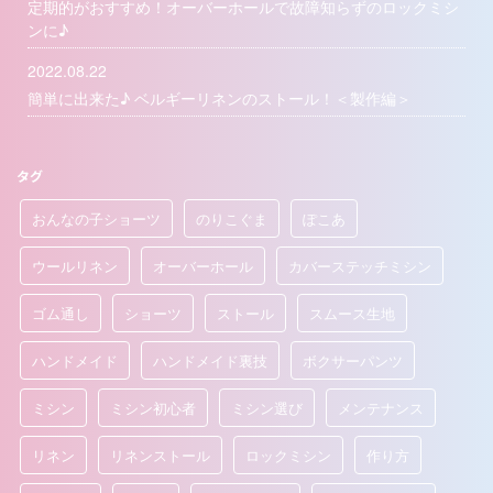
定期的がおすすめ！オーバーホールで故障知らずのロックミシ
ンに♪
2022.08.22
簡単に出来た♪ ベルギーリネンのストール！＜製作編＞
タグ
おんなの子ショーツ
のりこぐま
ぽこあ
ウールリネン
オーバーホール
カバーステッチミシン
ゴム通し
ショーツ
ストール
スムース生地
ハンドメイド
ハンドメイド裏技
ボクサーパンツ
ミシン
ミシン初心者
ミシン選び
メンテナンス
リネン
リネンストール
ロックミシン
作り方