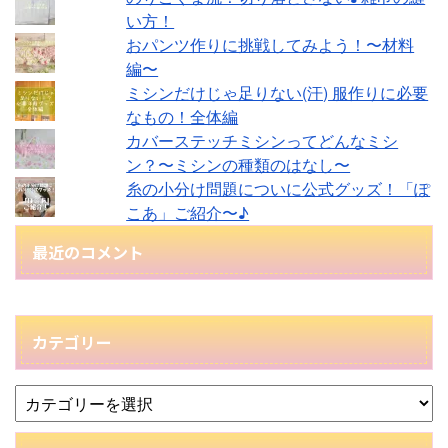
い方！
おパンツ作りに挑戦してみよう！〜材料
編〜
ミシンだけじゃ足りない(汗) 服作りに必要
なもの！全体編
カバーステッチミシンってどんなミシ
ン？〜ミシンの種類のはなし〜
糸の小分け問題についに公式グッズ！「ぽ
こあ」ご紹介〜♪
最近のコメント
カテゴリー