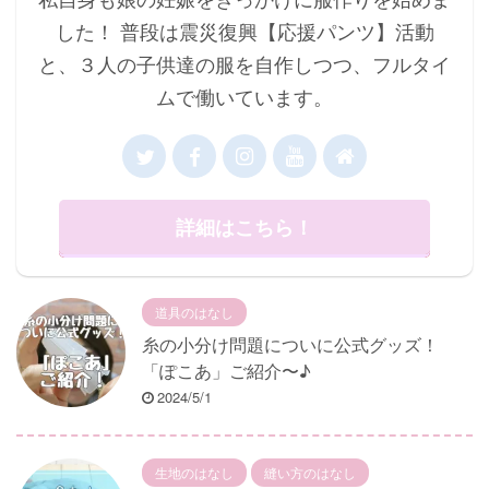
した！ 普段は震災復興【応援パンツ】活動
と、３人の子供達の服を自作しつつ、フルタイ
ムで働いています。
詳細はこちら！
道具のはなし
糸の小分け問題についに公式グッズ！
「ぽこあ」ご紹介〜♪
2024/5/1
生地のはなし
縫い方のはなし