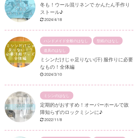
冬も！ウール混リネンで かんたん手作り
ストール♪
2024/4/18
ハンドメイド全般のはなし
型紙のはなし
道具のはなし
ミシンだけじゃ足りない(汗) 服作りに必要
なもの！全体編
2024/3/10
ミシンのはなし
定期的がおすすめ！オーバーホールで故
障知らずのロックミシンに♪
2022/11/8