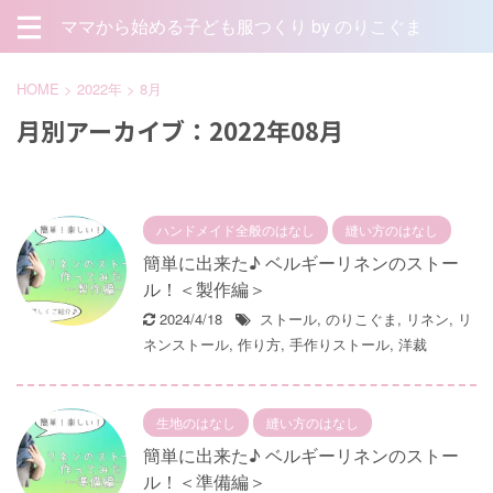
ママから始める子ども服つくり by のりこぐま
HOME
>
2022年
>
8月
月別アーカイブ：2022年08月
ハンドメイド全般のはなし
縫い方のはなし
簡単に出来た♪ ベルギーリネンのストー
ル！＜製作編＞
2024/4/18
ストール
,
のりこぐま
,
リネン
,
リ
ネンストール
,
作り方
,
手作りストール
,
洋裁
生地のはなし
縫い方のはなし
簡単に出来た♪ ベルギーリネンのストー
ル！＜準備編＞