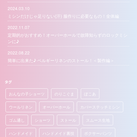
2024.03.10
ミシンだけじゃ足りない(汗) 服作りに必要なもの！全体編
2022.11.07
定期的がおすすめ！オーバーホールで故障知らずのロックミシ
ンに♪
2022.08.22
簡単に出来た♪ ベルギーリネンのストール！＜製作編＞
タグ
おんなの子ショーツ
のりこぐま
ぽこあ
ウールリネン
オーバーホール
カバーステッチミシン
ゴム通し
ショーツ
ストール
スムース生地
ハンドメイド
ハンドメイド裏技
ボクサーパンツ