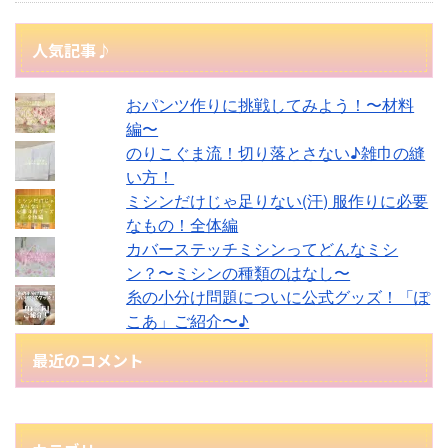
人気記事♪
おパンツ作りに挑戦してみよう！〜材料
編〜
のりこぐま流！切り落とさない♪雑巾の縫
い方！
ミシンだけじゃ足りない(汗) 服作りに必要
なもの！全体編
カバーステッチミシンってどんなミシ
ン？〜ミシンの種類のはなし〜
糸の小分け問題についに公式グッズ！「ぽ
こあ」ご紹介〜♪
最近のコメント