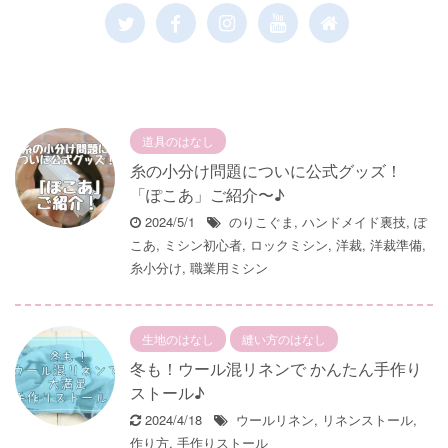
道具のはなし
糸の小分け問題についに公式グッズ！
「ぽこあ」ご紹介〜♪
2024/5/1
のりこぐま
,
ハンドメイド裏技
,
ぽ
こあ
,
ミシン初心者
,
ロックミシン
,
洋裁
,
洋裁準備
,
糸小分け
,
職業用ミシン
生地のはなし
縫い方のはなし
冬も！ウール混リネンで かんたん手作り
ストール♪
2024/4/18
ウールリネン
,
リネンストール
,
作り方
,
手作りストール