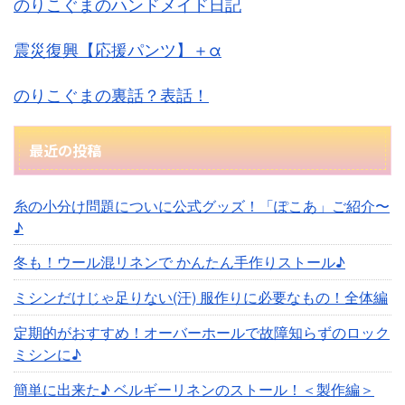
のりこぐまのハンドメイド日記
震災復興【応援パンツ】＋α
のりこぐまの裏話？表話！
最近の投稿
糸の小分け問題についに公式グッズ！「ぽこあ」ご紹介〜
♪
冬も！ウール混リネンで かんたん手作りストール♪
ミシンだけじゃ足りない(汗) 服作りに必要なもの！全体編
定期的がおすすめ！オーバーホールで故障知らずのロック
ミシンに♪
簡単に出来た♪ ベルギーリネンのストール！＜製作編＞