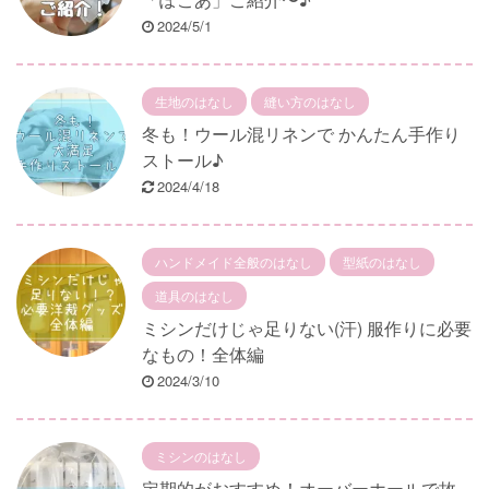
2024/5/1
生地のはなし
縫い方のはなし
冬も！ウール混リネンで かんたん手作り
ストール♪
2024/4/18
ハンドメイド全般のはなし
型紙のはなし
道具のはなし
ミシンだけじゃ足りない(汗) 服作りに必要
なもの！全体編
2024/3/10
ミシンのはなし
定期的がおすすめ！オーバーホールで故