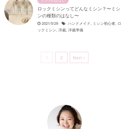
ロックミシンってどんなミシン？〜ミシ
ンの種類のはなし〜
2021/5/29
ハンドメイド
,
ミシン初心者
,
ロ
ックミシン
,
洋裁
,
洋裁準備
1
2
Next »