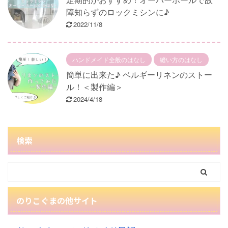
障知らずのロックミシンに♪
2022/11/8
ハンドメイド全般のはなし
縫い方のはなし
簡単に出来た♪ ベルギーリネンのストー
ル！＜製作編＞
2024/4/18
検索
のりこぐまの他サイト