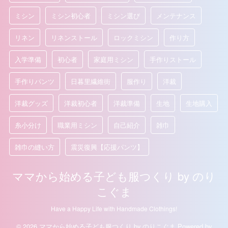
ミシン
ミシン初心者
ミシン選び
メンテナンス
リネン
リネンストール
ロックミシン
作り方
入学準備
初心者
家庭用ミシン
手作りストール
手作りパンツ
日暮里繊維街
服作り
洋裁
洋裁グッズ
洋裁初心者
洋裁準備
生地
生地購入
糸小分け
職業用ミシン
自己紹介
雑巾
雑巾の縫い方
震災復興【応援パンツ】
ママから始める子ども服つくり by のり
こぐま
Have a Happy Life with Handmade Clothings!
© 2026 ママから始める子ども服つくり by のりこぐま Powered by