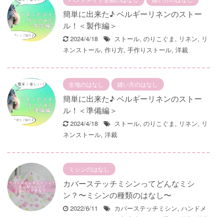
簡単に出来た♪ ベルギーリネンのストー
ル！＜製作編＞
2024/4/18
ストール
,
のりこぐま
,
リネン
,
リ
ネンストール
,
作り方
,
手作りストール
,
洋裁
生地のはなし
縫い方のはなし
簡単に出来た♪ ベルギーリネンのストー
ル！＜準備編＞
2024/4/18
ストール
,
のりこぐま
,
リネン
,
リ
ネンストール
,
洋裁
ミシンのはなし
カバーステッチミシンってどんなミシ
ン？〜ミシンの種類のはなし〜
2022/6/11
カバーステッチミシン
,
ハンドメ