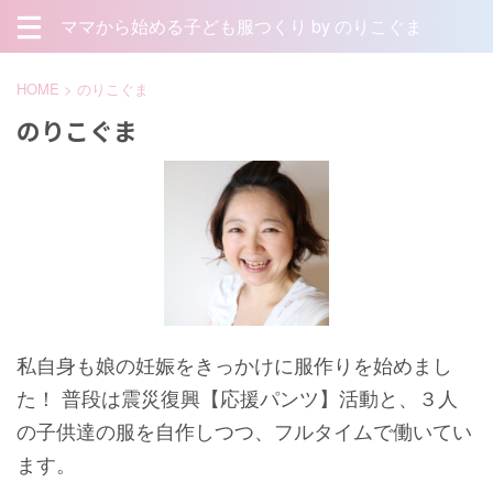
ママから始める子ども服つくり by のりこぐま
HOME
>
のりこぐま
のりこぐま
私自身も娘の妊娠をきっかけに服作りを始めまし
た！ 普段は震災復興【応援パンツ】活動と、３人
の子供達の服を自作しつつ、フルタイムで働いてい
ます。