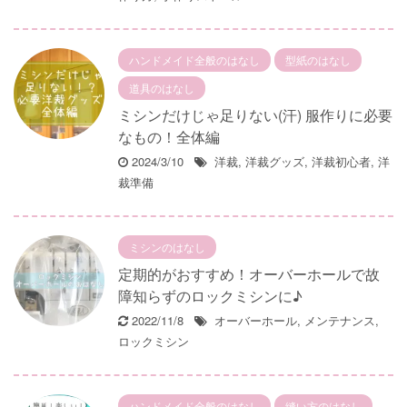
ハンドメイド全般のはなし
型紙のはなし
道具のはなし
ミシンだけじゃ足りない(汗) 服作りに必要
なもの！全体編
2024/3/10
洋裁
,
洋裁グッズ
,
洋裁初心者
,
洋
裁準備
ミシンのはなし
定期的がおすすめ！オーバーホールで故
障知らずのロックミシンに♪
2022/11/8
オーバーホール
,
メンテナンス
,
ロックミシン
ハンドメイド全般のはなし
縫い方のはなし