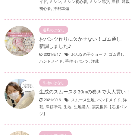
イド
,
ミシン
,
ミシン初心者
,
ミシン選び
,
洋裁
,
洋裁
初心者
,
洋裁準備
道具のはなし
おパンツ作りに欠かせない！ゴム通し、
新調しました♪
2021/9/17
おんなの子ショーツ
,
ゴム通し
,
ハンドメイド
,
手作りパンツ
,
洋裁
生地のはなし
生成のスムースを30mの巻きで大人買い！
2021/9/16
スムース生地
,
ハンドメイド
,
洋
裁
,
洋裁準備
,
生地
,
生地購入
,
震災復興【応援パン
ツ】
ミシンのはなし