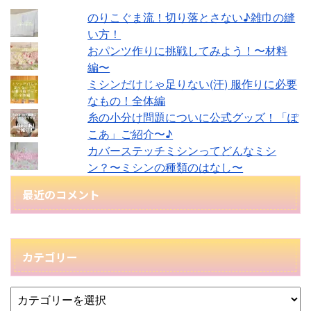
のりこぐま流！切り落とさない♪雑巾の縫
い方！
おパンツ作りに挑戦してみよう！〜材料
編〜
ミシンだけじゃ足りない(汗) 服作りに必要
なもの！全体編
糸の小分け問題についに公式グッズ！「ぽ
こあ」ご紹介〜♪
カバーステッチミシンってどんなミシ
ン？〜ミシンの種類のはなし〜
最近のコメント
カテゴリー