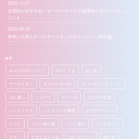
2022.11.07
定期的がおすすめ！オーバーホールで故障知らずのロックミシ
ンに♪
2022.08.22
簡単に出来た♪ ベルギーリネンのストール！＜製作編＞
タグ
おんなの子ショーツ
のりこぐま
ぽこあ
ウールリネン
オーバーホール
カバーステッチミシン
ゴム通し
ショーツ
ストール
スムース生地
ハンドメイド
ハンドメイド裏技
ボクサーパンツ
ミシン
ミシン初心者
ミシン選び
メンテナンス
リネン
リネンストール
ロックミシン
作り方