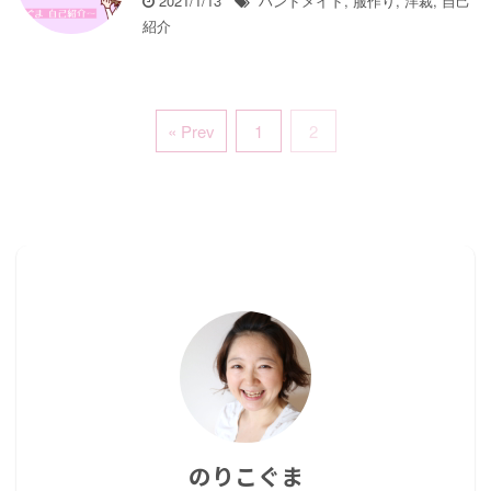
2021/1/13
ハンドメイド
,
服作り
,
洋裁
,
自己
紹介
« Prev
1
2
のりこぐま