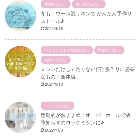
生地のはなし
縫い方のはなし
冬も！ウール混リネンで かんたん手作り
ストール♪
2024/4/18
ハンドメイド全般のはなし
型紙のはなし
道具のはなし
ミシンだけじゃ足りない(汗) 服作りに必要
なもの！全体編
2024/3/10
ミシンのはなし
定期的がおすすめ！オーバーホールで故
障知らずのロックミシンに♪
2022/11/8