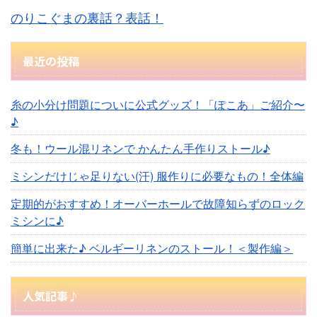
のりこぐまの裏話？表話！
最近の投稿
糸の小分け問題についに公式グッズ！「ぽこあ」ご紹介〜
♪
冬も！ウール混リネンで かんたん手作りストール♪
ミシンだけじゃ足りない(汗) 服作りに必要なもの！全体編
定期的がおすすめ！オーバーホールで故障知らずのロック
ミシンに♪
簡単に出来た♪ ベルギーリネンのストール！＜製作編＞
人気記事♪